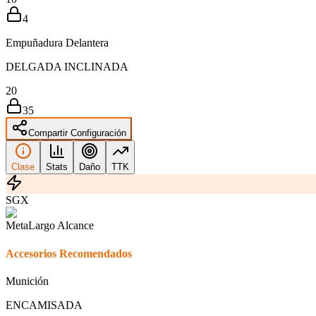
4
Empuñadura Delantera
DELGADA INCLINADA
20
35
Compartir Configuración
Clase
Stats
Daño
TTK
SGX
Meta
Largo Alcance
Accesorios Recomendados
Munición
ENCAMISADA