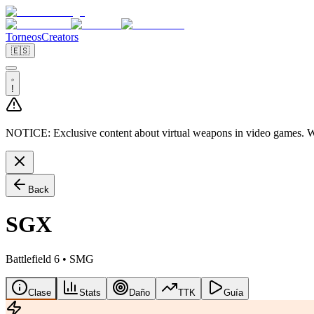
Torneos
Creators
🇪🇸
!
NOTICE:
Exclusive content about virtual weapons in video games. We
Back
SGX
Battlefield 6
•
SMG
Clase
Stats
Daño
TTK
Guía